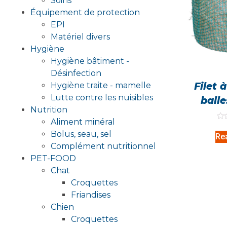
Soins
Équipement de protection
EPI
Matériel divers
Hygiène
Hygiène bâtiment -
Désinfection
Filet 
Hygiène traite - mamelle
Lutte contre les nuisibles
ball
Nutrition
Aliment minéral
Rat
0
Bolus, seau, sel
Re
out
Complément nutritionnel
of
5
PET-FOOD
Chat
Croquettes
Friandises
Chien
Croquettes