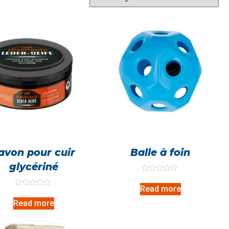
avon pour cuir
Balle à foin
glycériné
Rated
0
Read more
out
Rated
of
0
Read more
5
out
of
5