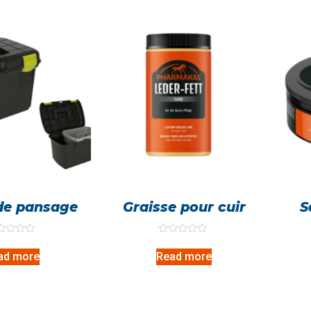
 de pansage
Graisse pour cuir
S
ed
Rated
0
ad more
Read more
out
of
5