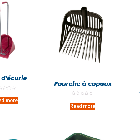
 d’écurie
Fourche à copaux
ed
Rated
ad more
0
Read more
out
of
5