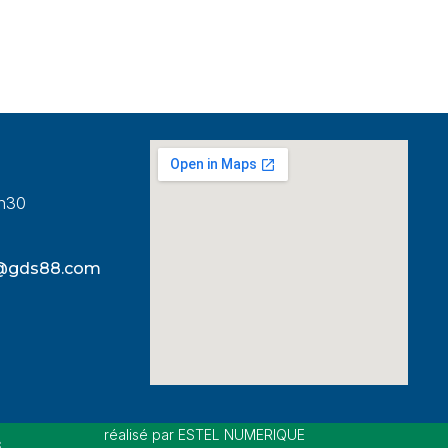
8h30
s@gds88.com
réalisé par ESTEL NUMERIQUE
s