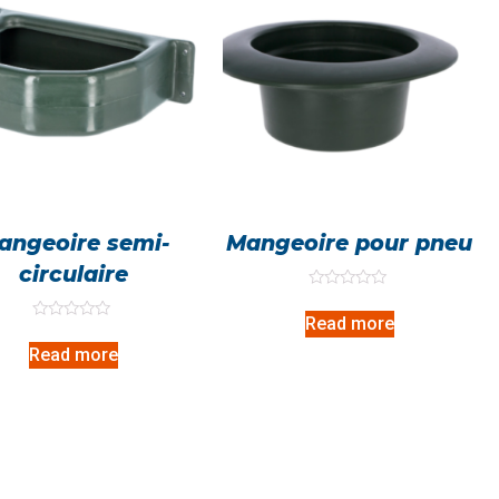
angeoire semi-
Mangeoire pour pneu
circulaire
Rated
0
Read more
out
Rated
of
0
Read more
5
out
of
5