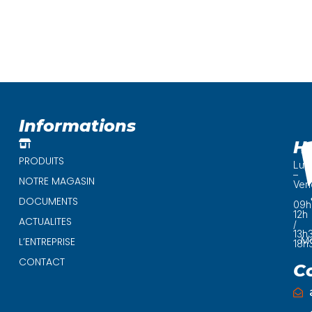
Informations
H
PRODUITS
Lun
–
NOTRE MAGASIN
Ven
DOCUMENTS
09h
12h
ACTUALITES
/
13h
Ma
L’ENTREPRISE
18h
CONTACT
C