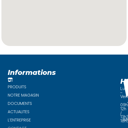
Informations
H
PRODUITS
Lun
–
NOTRE MAGASIN
Ven
DOCUMENTS
09h
12h
ACTUALITES
/
13h
Ma
L’ENTREPRISE
18h