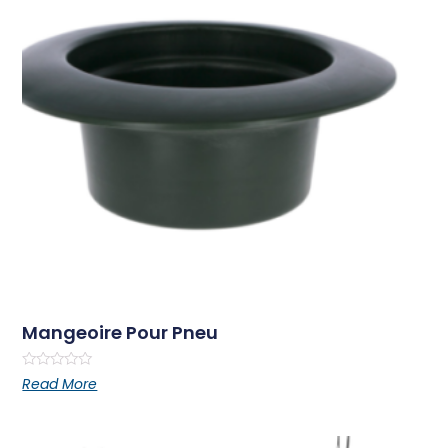
Mangeoire Pour Pneu
Rated
Read More
0
out
of
5