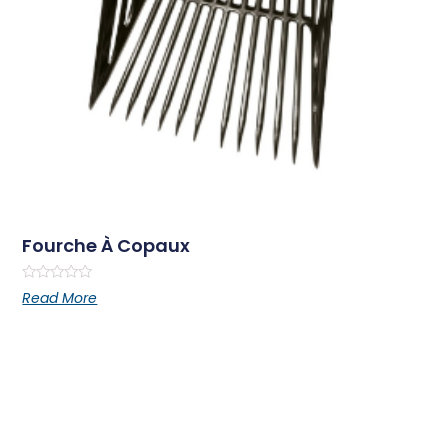
Fourche À Copaux
Rated
Read More
0
out
of
5