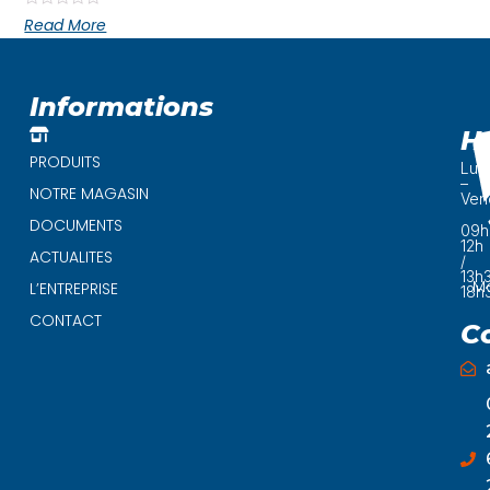
Rated
Read More
0
out
of
5
Informations
H
PRODUITS
Lun
–
NOTRE MAGASIN
Ven
DOCUMENTS
09h
12h
ACTUALITES
/
13h
Ma
L’ENTREPRISE
18h
CONTACT
C