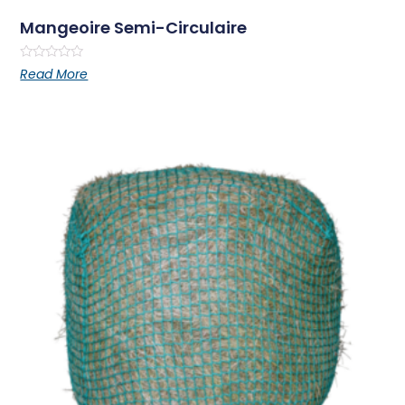
Mangeoire Semi-Circulaire
Rated
Read More
0
out
of
5