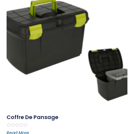
Coffre De Pansage
Rated
Read More