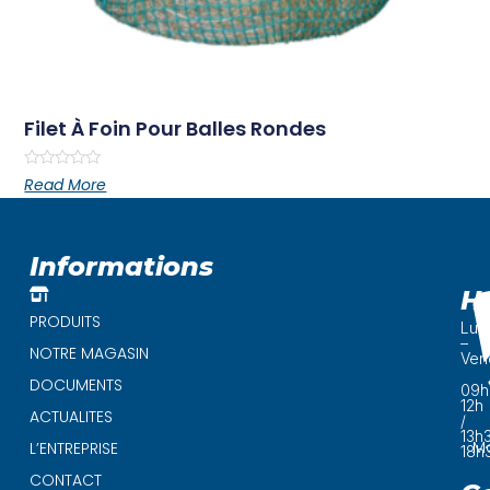
Filet À Foin Pour Balles Rondes
Rated
Read More
0
out
of
5
Informations
H
PRODUITS
Lun
–
NOTRE MAGASIN
Ven
DOCUMENTS
09h
12h
ACTUALITES
/
13h
Ma
L’ENTREPRISE
18h
CONTACT