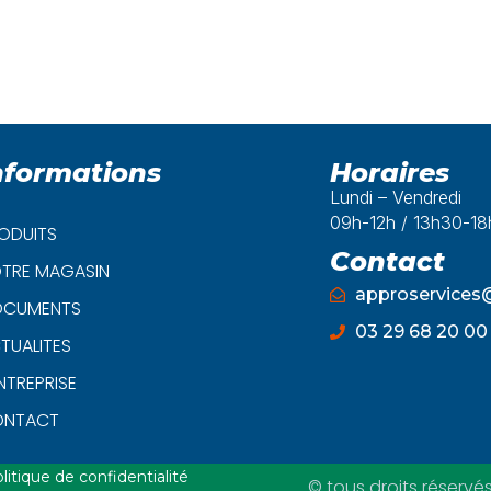
nformations
Horaires
Lundi – Vendredi
09h-12h / 13h30-1
ODUITS
Contact
TRE MAGASIN
approservice
CUMENTS
03 29 68 20 00
TUALITES
ENTREPRISE
ONTACT
litique de confidentialité
© tous droits réservé