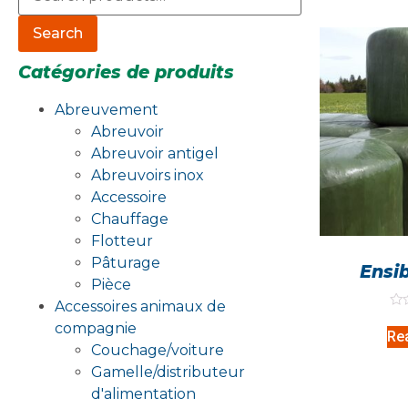
Search
Catégories de produits
Abreuvement
Abreuvoir
Abreuvoir antigel
Abreuvoirs inox
Accessoire
Chauffage
Flotteur
Pâturage
Ensi
Pièce
Accessoires animaux de
Rat
compagnie
0
Re
out
Couchage/voiture
of
5
Gamelle/distributeur
d'alimentation