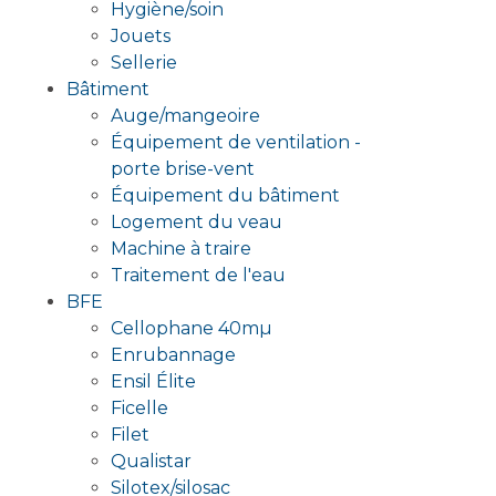
Hygiène/soin
Jouets
Sellerie
Bâtiment
Auge/mangeoire
Équipement de ventilation -
porte brise-vent
Équipement du bâtiment
Logement du veau
Machine à traire
Traitement de l'eau
BFE
Cellophane 40mµ
Enrubannage
Ensil Élite
Ficelle
Filet
Qualistar
Silotex/silosac