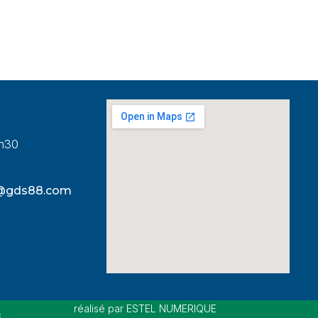
8h30
s@gds88.com
réalisé par ESTEL NUMERIQUE
s