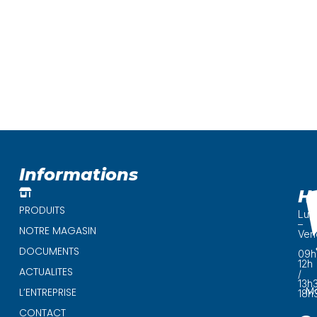
Informations
H
PRODUITS
Lun
–
NOTRE MAGASIN
Ven
DOCUMENTS
09h
12h
ACTUALITES
/
13h
Ma
L’ENTREPRISE
18h
CONTACT