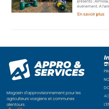
présents : Armosa,
évènement. A l’ann
En savoir plus
I
PR
NO
DO
Magasin d'approvisionnement pour les
AC
agriculteurs vosgiens et communes
L’
alentours.