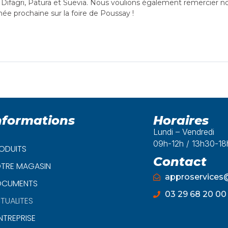
 Difagri, Patura et Suevia. Nous voulions également remercier no
ée prochaine sur la foire de Poussay !
nformations
Horaires
Lundi – Vendredi
09h-12h / 13h30-1
ODUITS
Contact
TRE MAGASIN
approservice
CUMENTS
03 29 68 20 00
TUALITES
ENTREPRISE