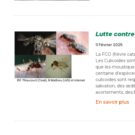
Lutte contre
11 Février 2025
La FCO (fièvre cat
Les Culicoïdes son
que les moustiques
centaine d’espèces
culicoïdes sont res
salivation, des œd
avortements, des ba
En savoir plus