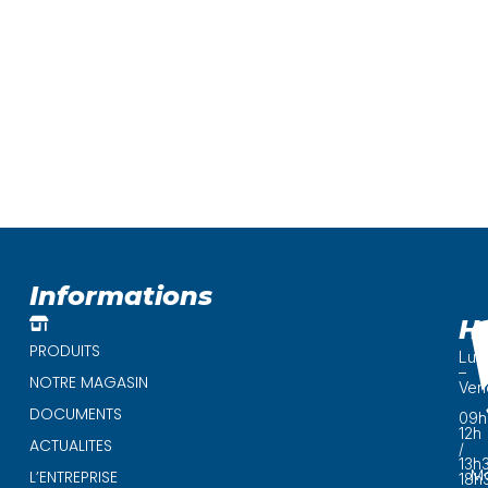
Informations
H
PRODUITS
Lun
–
NOTRE MAGASIN
Ven
DOCUMENTS
09h
12h
ACTUALITES
/
13h
Ma
L’ENTREPRISE
18h