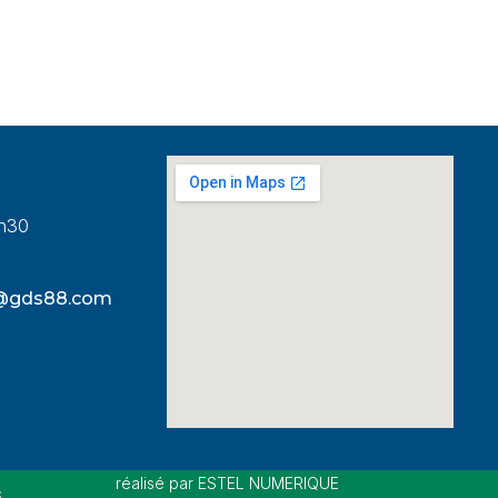
8h30
s@gds88.com
réalisé par ESTEL NUMERIQUE
s