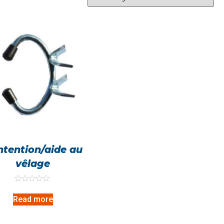
tention/aide au
vêlage
Rated
0
Read more
out
of
5