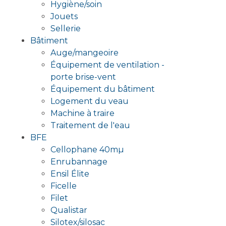
Hygiène/soin
Jouets
Sellerie
Bâtiment
Auge/mangeoire
Équipement de ventilation -
porte brise-vent
Équipement du bâtiment
Logement du veau
Machine à traire
Traitement de l'eau
BFE
Cellophane 40mµ
Enrubannage
Ensil Élite
Ficelle
Filet
Qualistar
Silotex/silosac