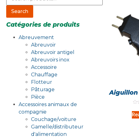
Search
Catégories de produits
Abreuvement
Abreuvoir
Abreuvoir antigel
Abreuvoirs inox
Accessoire
Chauffage
Flotteur
Pâturage
Aiguillo
Pièce
Accessoires animaux de
Rat
compagnie
0
Re
out
Couchage/voiture
of
5
Gamelle/distributeur
d'alimentation