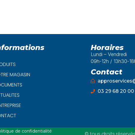
nformations
Horaires
Lundi – Vendredi
09h-12h / 13h30-1
ODUITS
Contact
TRE MAGASIN
approservice
CUMENTS
03 29 68 20 00
TUALITES
ENTREPRISE
ONTACT
litique de confidentialité
© tous droits réservé