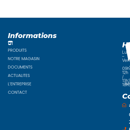
Informations
H
PRODUITS
Lun
–
NOTRE MAGASIN
Ven
DOCUMENTS
09h
12h
ACTUALITES
/
13h
Ma
L’ENTREPRISE
18h
CONTACT
C