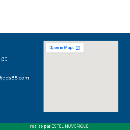
8h30
s@gds88.com
réalisé par ESTEL NUMERIQUE
s