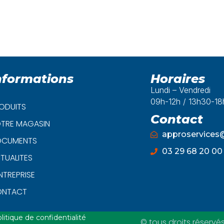
nformations
Horaires
Lundi – Vendredi
09h-12h / 13h30-1
ODUITS
Contact
TRE MAGASIN
approservice
CUMENTS
03 29 68 20 00
TUALITES
ENTREPRISE
ONTACT
litique de confidentialité
© tous droits réservé