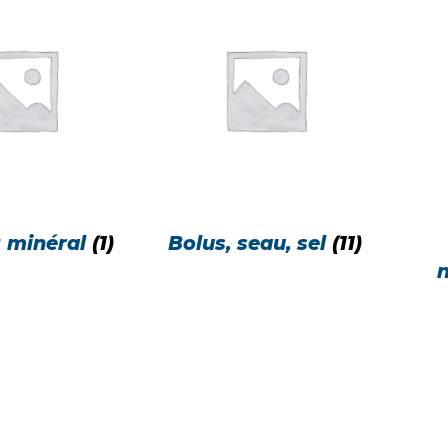
t minéral
(1)
Bolus, seau, sel
(11)
n