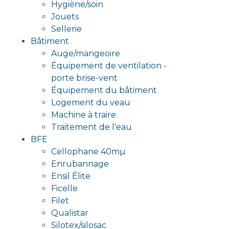
Hygiène/soin
Jouets
Sellerie
Bâtiment
Auge/mangeoire
Équipement de ventilation -
porte brise-vent
Équipement du bâtiment
Logement du veau
Machine à traire
Traitement de l'eau
BFE
Cellophane 40mµ
Enrubannage
Ensil Élite
Ficelle
Filet
Qualistar
Silotex/silosac