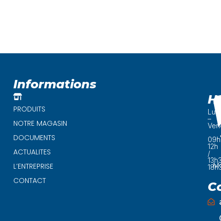
Informations
H
PRODUITS
Lun
–
NOTRE MAGASIN
Ven
DOCUMENTS
09h
12h
ACTUALITES
/
13h
Ma
L’ENTREPRISE
18h
CONTACT
C