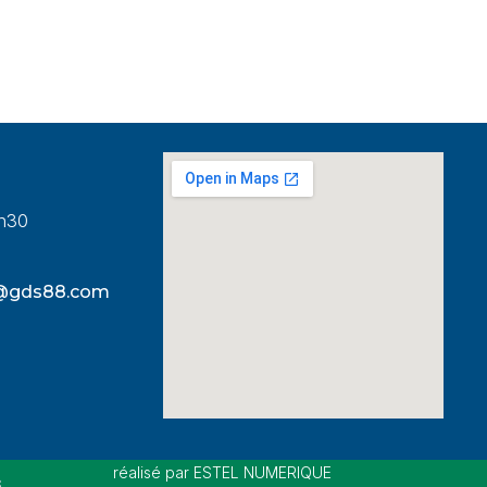
8h30
s@gds88.com
réalisé par ESTEL NUMERIQUE
s