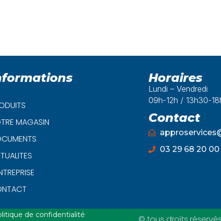
nformations
Horaires
Lundi – Vendredi
09h-12h / 13h30-1
ODUITS
Contact
TRE MAGASIN
approservice
CUMENTS
03 29 68 20 00
TUALITES
ENTREPRISE
ONTACT
litique de confidentialité
© tous droits réservé