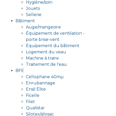
Hygiène/soin
Jouets
Sellerie
Bâtiment
Auge/mangeoire
Équipement de ventilation -
porte brise-vent
Équipement du bâtiment
Logement du veau
Machine à traire
Traitement de l'eau
BFE
Cellophane 40mµ
Enrubannage
Ensil Élite
Ficelle
Filet
Qualistar
Silotex/silosac