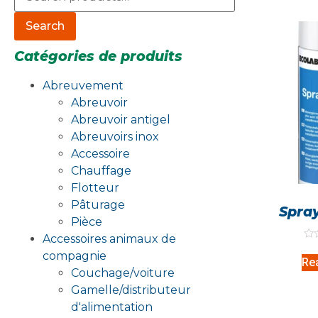
Search
Catégories de produits
Abreuvement
Abreuvoir
Abreuvoir antigel
Abreuvoirs inox
Accessoire
Chauffage
Flotteur
Pâturage
Spra
Pièce
Accessoires animaux de
Rat
compagnie
0
Re
out
Couchage/voiture
of
5
Gamelle/distributeur
d'alimentation