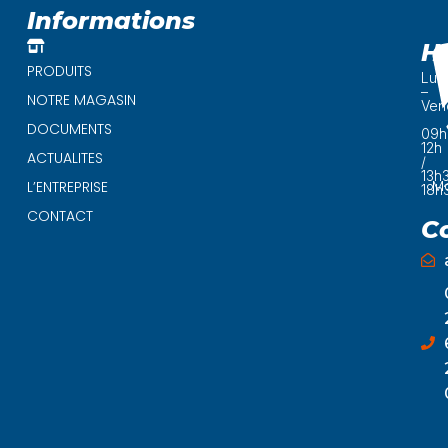
Informations
H
PRODUITS
Lun
–
NOTRE MAGASIN
Ven
DOCUMENTS
09h
12h
ACTUALITES
/
13h
Ma
L’ENTREPRISE
18h
CONTACT
C