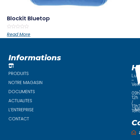
Blockit Bluetop
Rated
Read More
0
out
of
5
Informations
H
PRODUITS
Lun
–
NOTRE MAGASIN
Ven
DOCUMENTS
09h
12h
ACTUALITES
/
13h
Ma
L’ENTREPRISE
18h
CONTACT
C