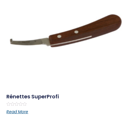
Rénettes SuperProfi
Rated
Read More
0
out
of
5