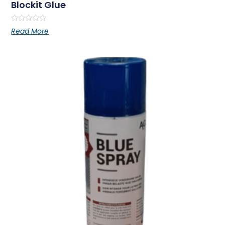
Blockit Glue
Rated
Read More
0
out
of
5