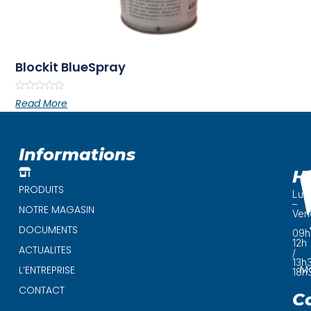
Blockit BlueSpray
Rated
Read More
0
out
of
5
Informations
H
PRODUITS
Lun
–
NOTRE MAGASIN
Ven
DOCUMENTS
09h
12h
ACTUALITES
/
13h
Ma
L’ENTREPRISE
18h
CONTACT
C