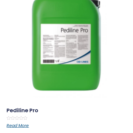
Pediline Pro
Rated
Read More
0
out