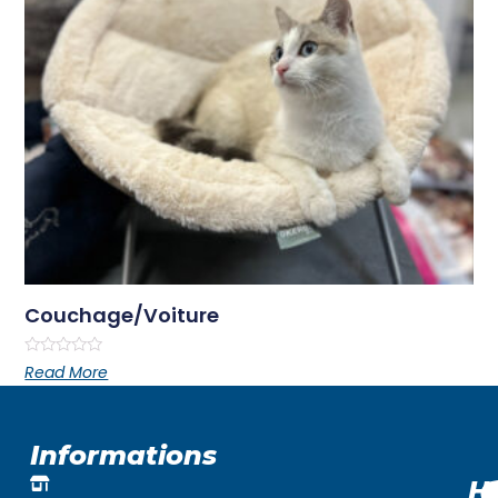
Couchage/voiture
Rated
Read More
0
out
of
5
Informations
H