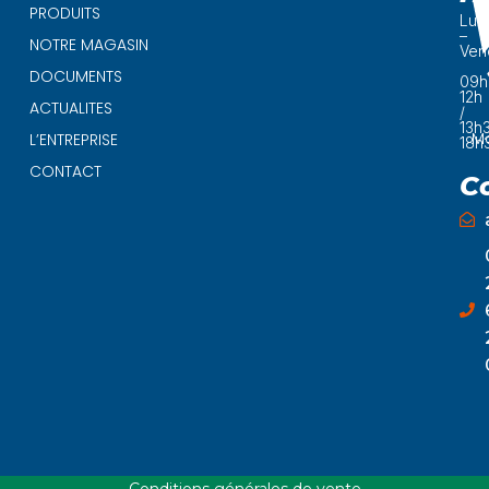
PRODUITS
Lun
–
NOTRE MAGASIN
Ven
DOCUMENTS
09h
12h
ACTUALITES
/
13h
Ma
L’ENTREPRISE
18h
CONTACT
C