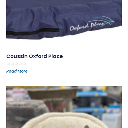
Coussin Oxford Place
Rated
Read More
0
out
of
5