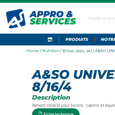
PRODUITS
NOTR
Home
/
Nutrition
/
Bolus, seau, sel
/ A&SO UNI
A&SO UNIV
8/16/4
Description
Aliment minéral pour bovins, caprins et équin
Fiche technique