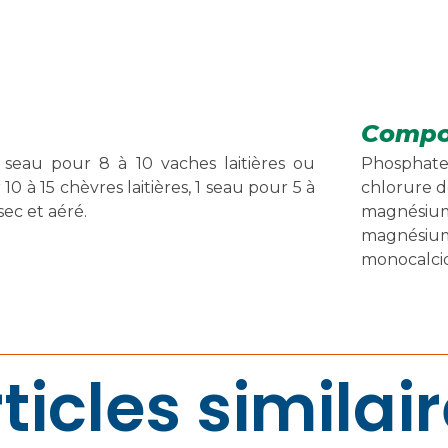
Compo
1 seau pour 8 à 10 vaches laitières ou
Phosphate 
 10 à 15 chèvres laitières, 1 seau pour 5 à
chlorure d
ec et aéré.
magnésium
magnésium
monocalci
ticles similai