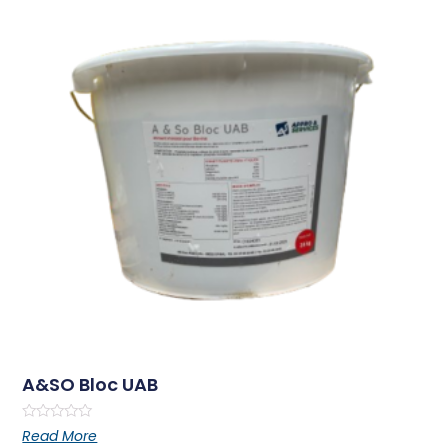
A&SO Bloc UAB
Rated
Read More
0