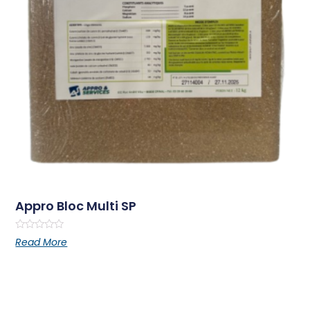
Appro Bloc Multi SP
Rated
Read More
0
out
of
5