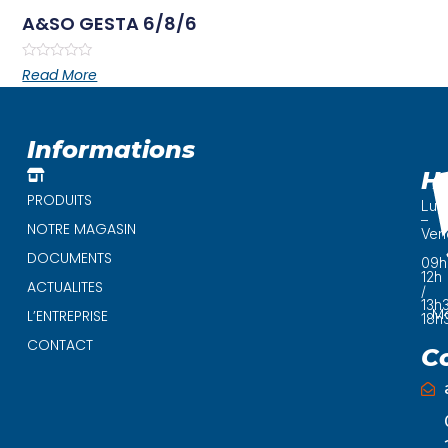
A&SO GESTA 6/8/6
Rated
Read More
0
out
of
5
Informations
H
PRODUITS
Lun
–
NOTRE MAGASIN
Ven
DOCUMENTS
09h
12h
ACTUALITES
/
13h
Ma
L’ENTREPRISE
18h
CONTACT
C