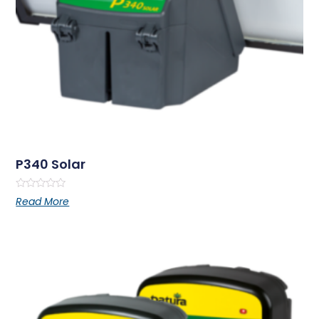
P340 Solar
Rated
Read More
0
out
of
5