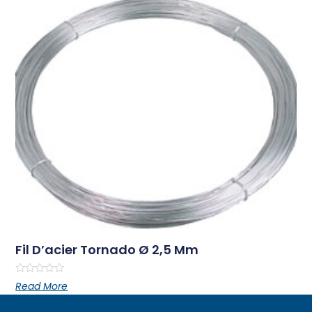
Fil D’acier Tornado Ø 2,5 Mm
Rated
Read More
0
out
of