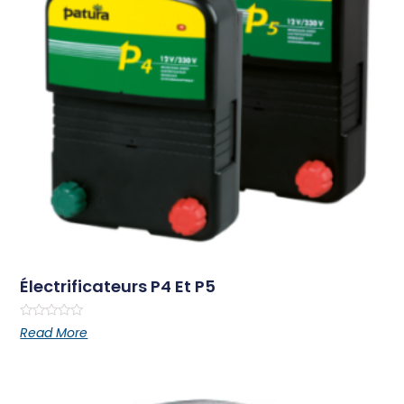
Électrificateurs P4 Et P5
Rated
Read More
0
out
of
5