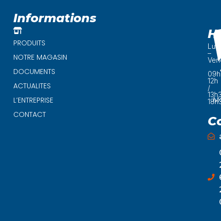
5
Informations
H
PRODUITS
Lun
–
NOTRE MAGASIN
Ven
DOCUMENTS
09h
12h
ACTUALITES
/
13h
Ma
L’ENTREPRISE
18h
CONTACT
C