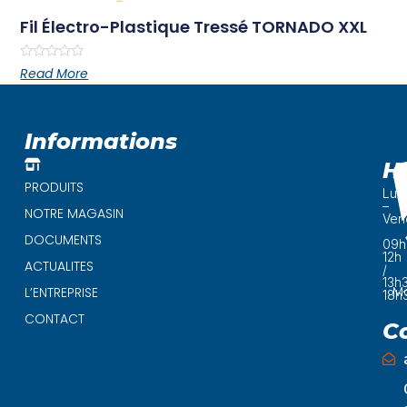
Fil Électro-Plastique Tressé TORNADO XXL
Rated
Read More
0
out
of
5
Informations
H
PRODUITS
Lun
–
NOTRE MAGASIN
Ven
DOCUMENTS
09h
12h
ACTUALITES
/
13h
Ma
L’ENTREPRISE
18h
CONTACT
C