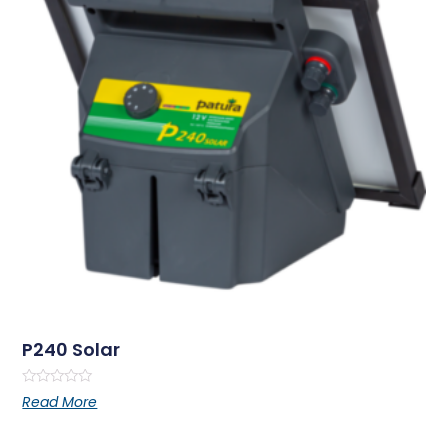
P240 Solar
Rated
Read More
0
out
of
5