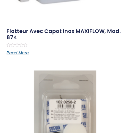
Flotteur Avec Capot Inox MAXIFLOW, Mod.
874
Rated
Read More
0
out
of
5