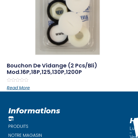
Bouchon De Vidange (2 Pcs/bli)
Mod.16P,18P,125,130P,1200P
Rated
Read More
0
out
of
5
Informations
H
PRODUITS
Lun
–
NOTRE MAGASIN
Ven