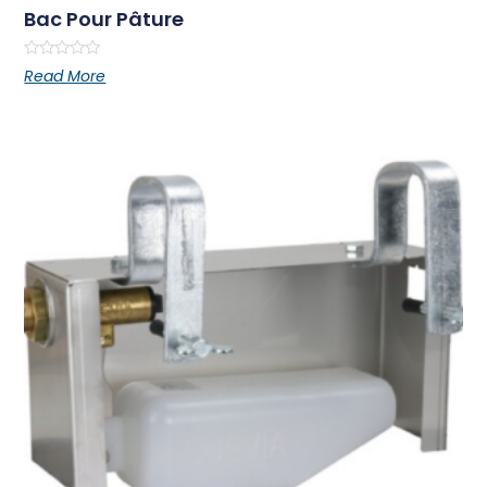
Bac Pour Pâture
Rated
Read More
0
out
of
5