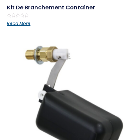
Kit De Branchement Container
Rated
Read More
0
out
of
5