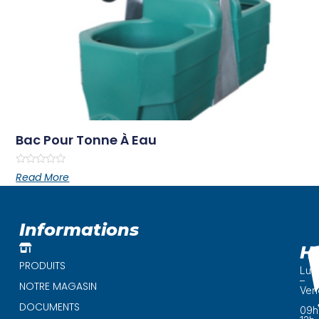
Bac Pour Tonne À Eau
Rated
Read More
0
out
of
5
Informations
H
PRODUITS
Lun
–
NOTRE MAGASIN
Ven
DOCUMENTS
09h