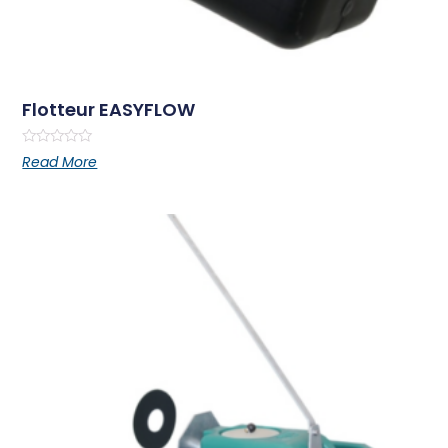
Flotteur EASYFLOW
Rated
Read More
0
out
of
5