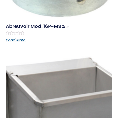
Abreuvoir Mod. 16P-MS¾ »
Rated
Read More
0
out
of
5