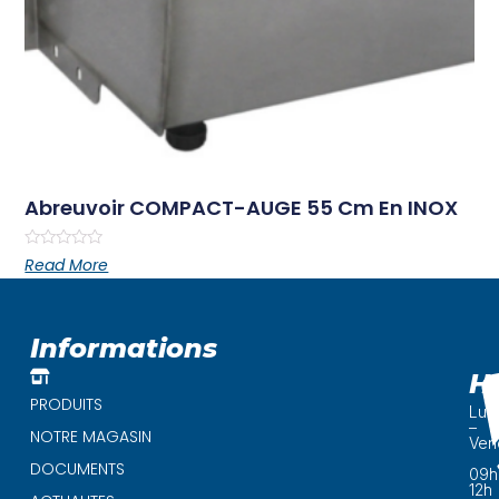
Abreuvoir COMPACT-AUGE 55 Cm En INOX
Rated
Read More
0
out
of
5
Informations
H
PRODUITS
Lun
–
NOTRE MAGASIN
Ven
DOCUMENTS
09h
12h