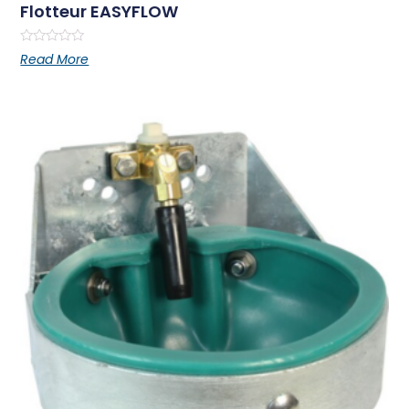
Flotteur EASYFLOW
Rated
Read More
0
out
of
5