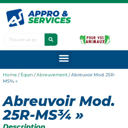
Home
/
Équin
/
Abreuvement
/ Abreuvoir Mod. 25R-
MS¾ »
Abreuvoir Mod.
25R-MS¾ »
Description