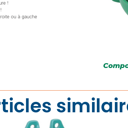
re !
!
roite ou à gauche
Compo
ticles similai