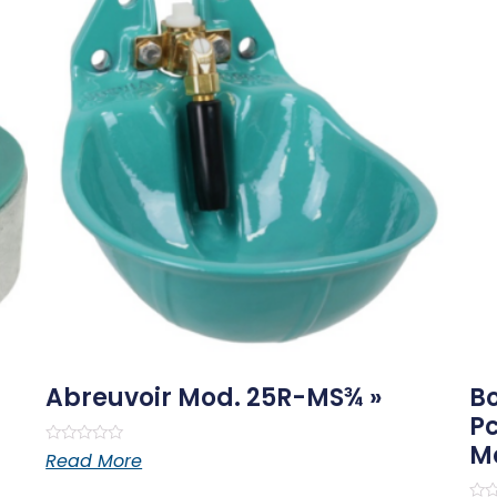
Abreuvoir Mod. 25R-MS¾ »
B
Pc
Mo
Rated
Read More
0
out