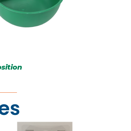
sition
res