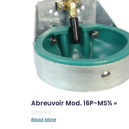
Abreuvoir Mod. 16P-MS¾ »
Rated
Read More
0
out