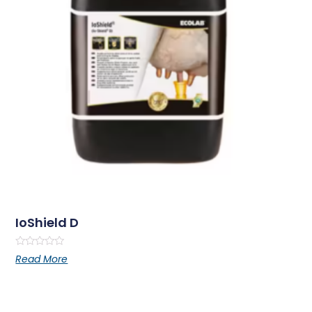
IoShield D
Rated
Read More
0
out
of
5