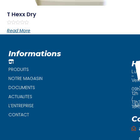
T Hexx Dry
Rated
Read More
0
out
of
5
Informations
H
PRODUITS
Lun
–
NOTRE MAGASIN
Ven
DOCUMENTS
09h
12h
ACTUALITES
/
13h
Ma
L’ENTREPRISE
18h
CONTACT
C