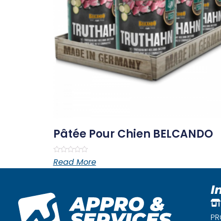
Pâtée Pour Chien BELCANDO
Rated
Read More
0
out
of
5
I
PR