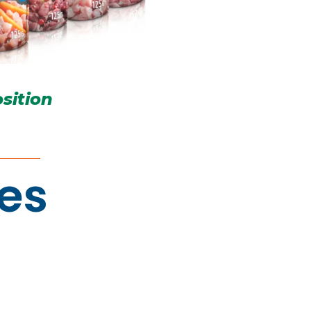
sition
res