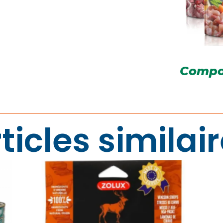
Compo
ticles similai