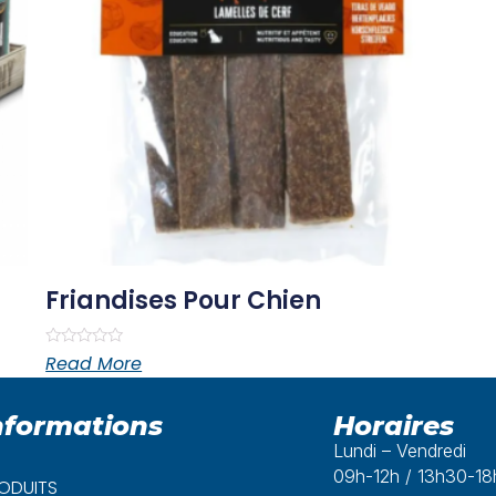
Friandises Pour Chien
Rated
Read More
0
out
of
5
nformations
Horaires
Lundi – Vendredi
09h-12h / 13h30-1
ODUITS