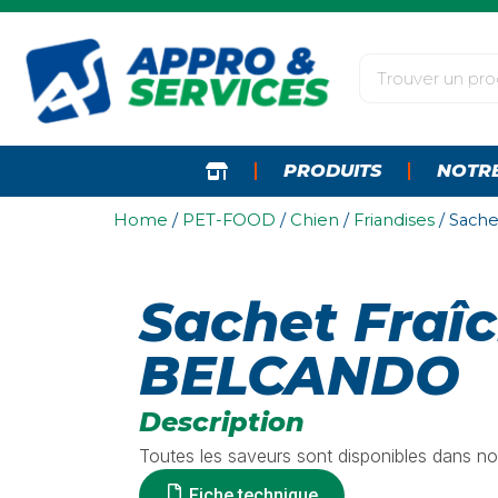
PRODUITS
NOTR
Home
/
PET-FOOD
/
Chien
/
Friandises
/ Sach
Sachet Fraî
BELCANDO
Description
Toutes les saveurs sont disponibles dans no
Fiche technique