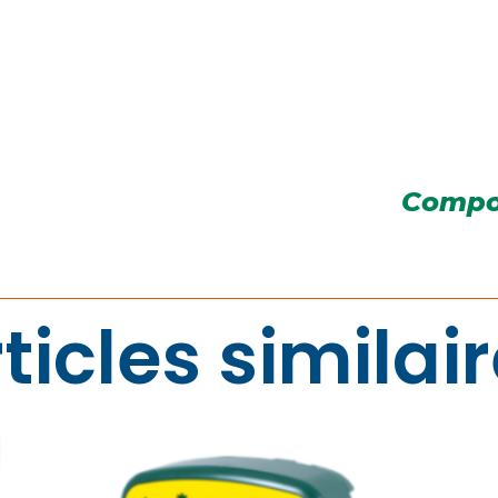
Compo
ticles similai