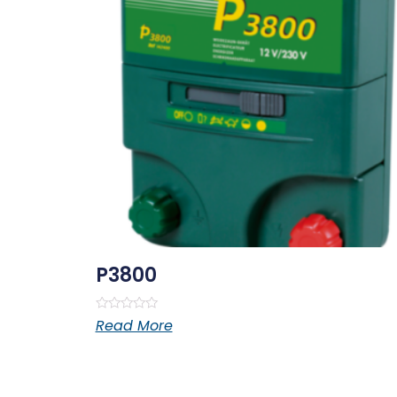
P3800
Rated
Read More
0
out
of
5