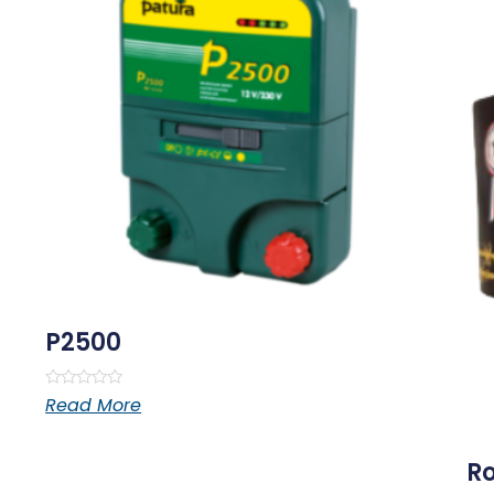
P2500
Rated
Read More
0
out
of
5
Ro