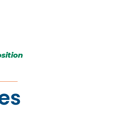
sition
res