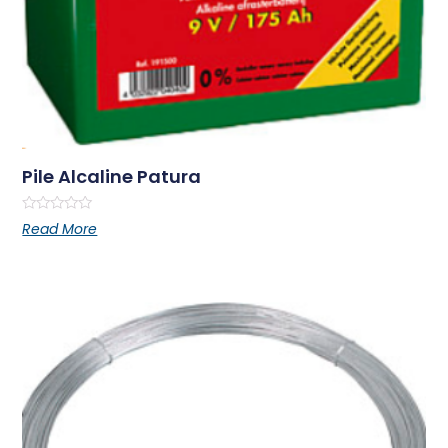
Pile Alcaline Patura
Rated
Read More
0
out
of
5