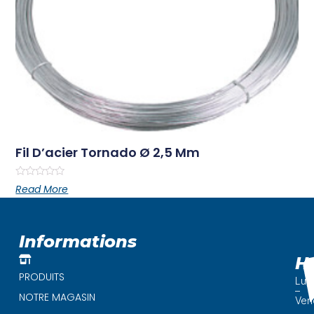
Fil D’acier Tornado Ø 2,5 Mm
Rated
Read More
0
out
of
5
Informations
H
PRODUITS
Lun
–
NOTRE MAGASIN
Ven