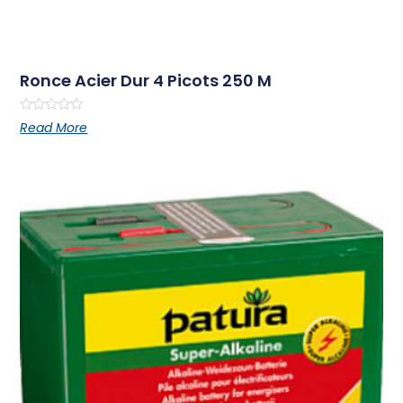
Ronce Acier Dur 4 Picots 250 M
Rated
Read More
0
out
of
5