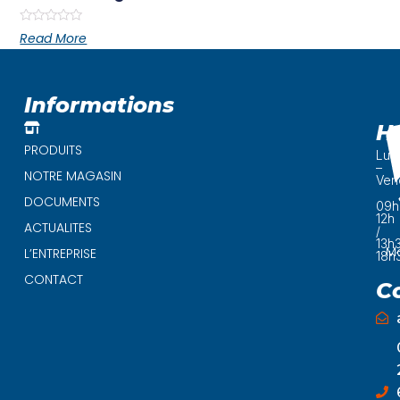
Rated
Read More
0
out
of
5
Informations
H
PRODUITS
Lun
–
NOTRE MAGASIN
Ven
DOCUMENTS
09h
12h
ACTUALITES
/
13h
Ma
L’ENTREPRISE
18h
CONTACT
C