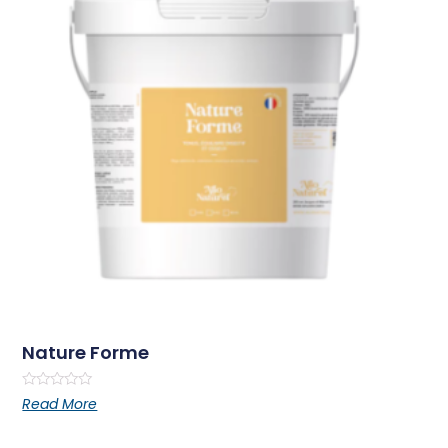
Nature Forme
Rated
Read More
0
out
of