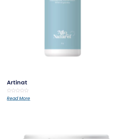
Artinat
Rated
Read More
0
out
of
5