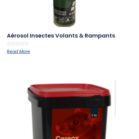
Aérosol Insectes Volants & Rampants
Rated
Read More
0
out
of
5