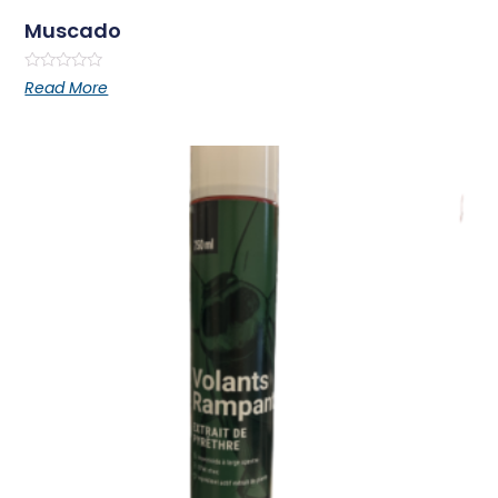
Muscado
Rated
Read More
0
out
of
5