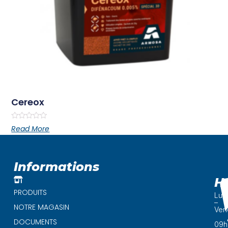
Cereox
Rated
Read More
0
out
of
5
Informations
H
PRODUITS
Lun
–
NOTRE MAGASIN
Ven
DOCUMENTS
09h