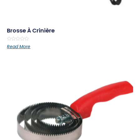
Brosse À Crinière
Rated
Read More
0
out
of
5