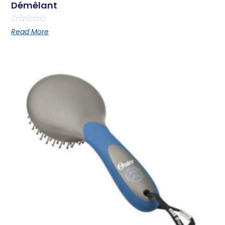
Démêlant
Rated
Read More
0
out
of
5