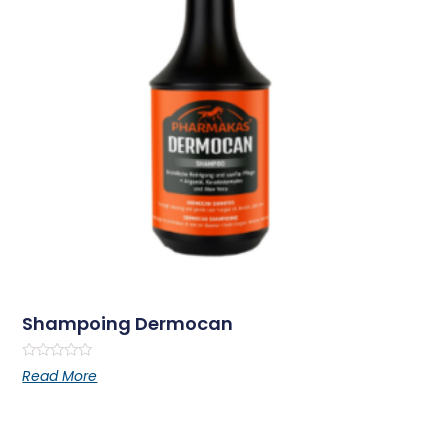
Shampoing Dermocan
Rated
Read More
0
out
of
5