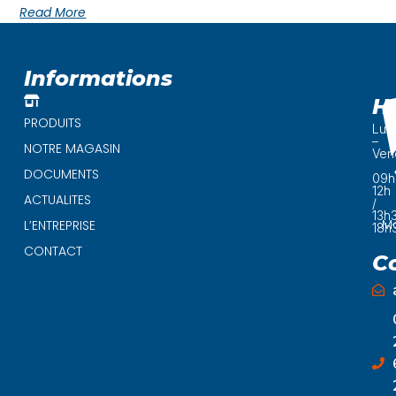
Rated
Read More
0
out
of
5
Informations
H
PRODUITS
Lun
–
NOTRE MAGASIN
Ven
DOCUMENTS
09h
12h
ACTUALITES
/
13h
Ma
L’ENTREPRISE
18h
CONTACT
C