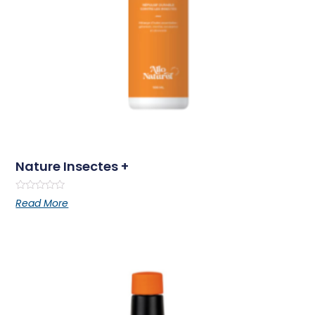
Nature Insectes +
Rated
Read More
0
out
of
5