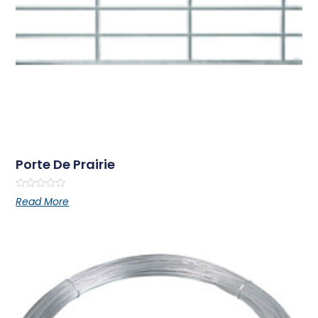
Porte De Prairie
Rated
Read More
0
out
of
5