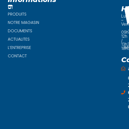
H
PRODUITS
Lun
–
NOTRE MAGASIN
Ven
DOCUMENTS
09h
12h
ACTUALITES
/
13h
Ma
L’ENTREPRISE
18h
CONTACT
C