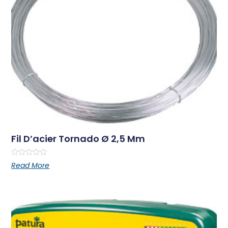
Fil D’acier Tornado Ø 2,5 Mm
Rated
Read More
0
out
of
5