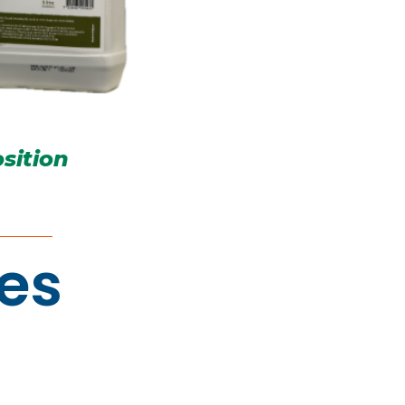
sition
res