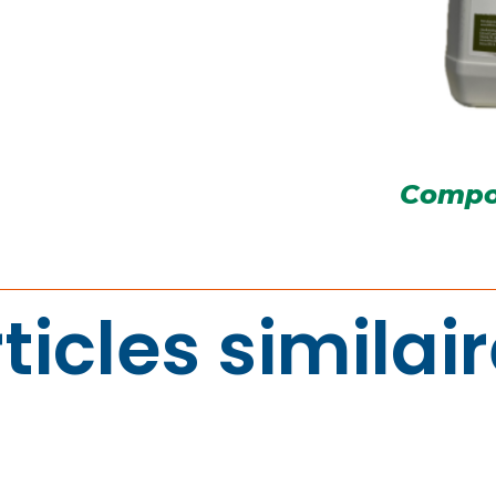
Compo
ticles similai