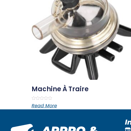
Machine À Traire
Rated
Read More
0
out
of
5
I