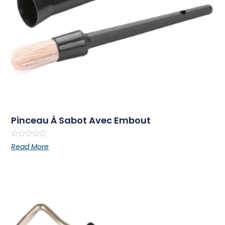
Pinceau À Sabot Avec Embout
Rated
Read More
0
out
of
5