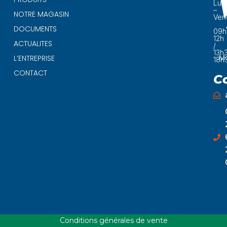
Lun
–
NOTRE MAGASIN
Ven
DOCUMENTS
09h
12h
ACTUALITES
/
13h
Ma
L’ENTREPRISE
18h
CONTACT
C
Conditions générales de vente