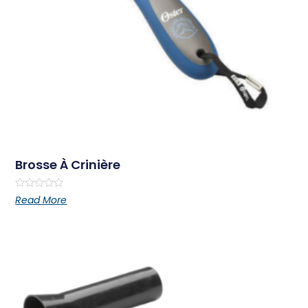
Brosse À Crinière
Rated
Read More
0
out
of
5