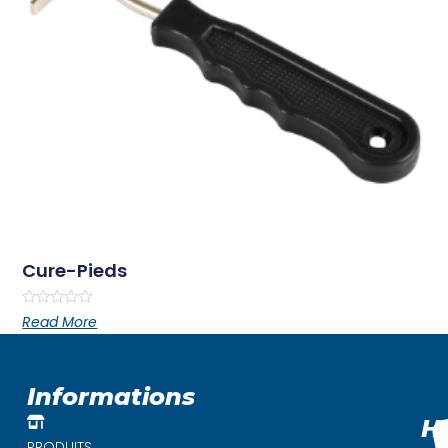
Cure-Pieds
Rated
Read More
0
out
of
5
Informations
H
PRODUITS