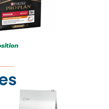
sition
res