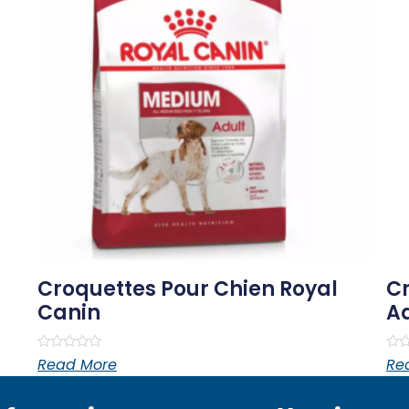
Croquettes Pour Chien Royal
Cr
Canin
A
Rated
Rat
Read More
Re
0
0
out
out
of
of
5
5