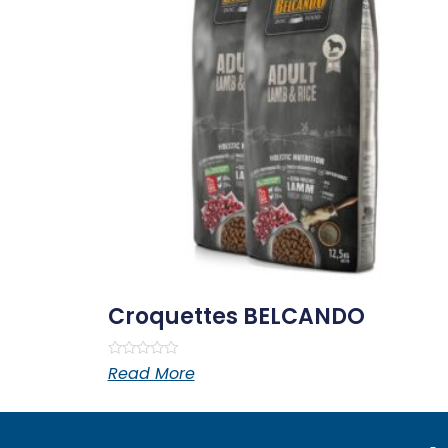
Croquettes BELCANDO
Rated
Read More
0
out
of
5