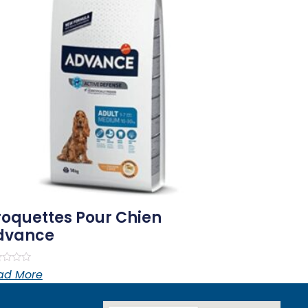
oquettes Pour Chien
dvance
ed
ad More