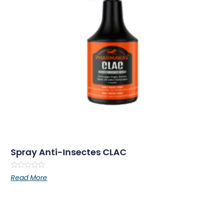
Spray Anti-Insectes CLAC
Rated
Read More
0
out
of
5