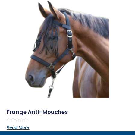
Frange Anti-Mouches
Rated
Read More
0
out