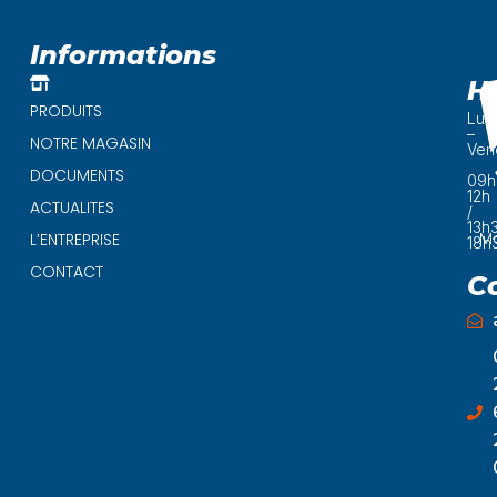
of
5
Informations
H
PRODUITS
Lun
–
NOTRE MAGASIN
Ven
DOCUMENTS
09h
12h
ACTUALITES
/
13h
Ma
L’ENTREPRISE
18h
CONTACT
C