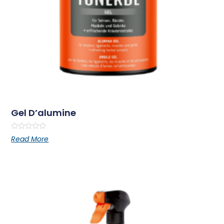
Gel D’alumine
Rated
Read More
0
out
of
5