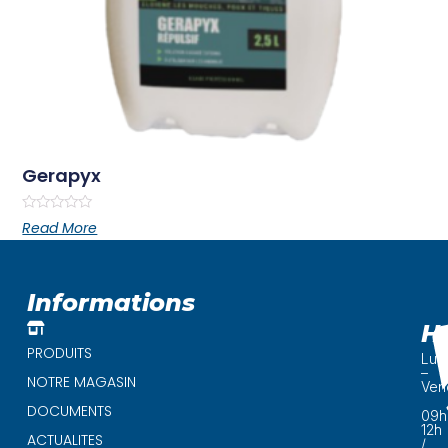
Gerapyx
Rated
Read More
0
out
of
5
Informations
H
PRODUITS
Lun
–
NOTRE MAGASIN
Ven
DOCUMENTS
09h
12h
ACTUALITES
/