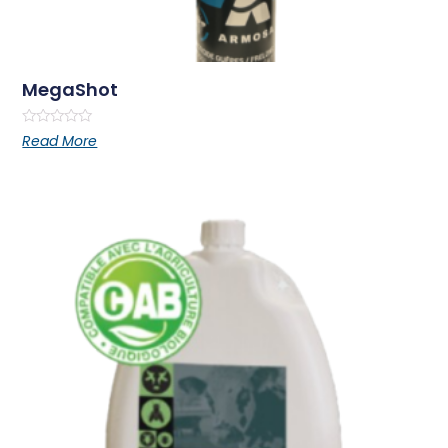
MegaShot
Rated
Read More
0
out
of
5