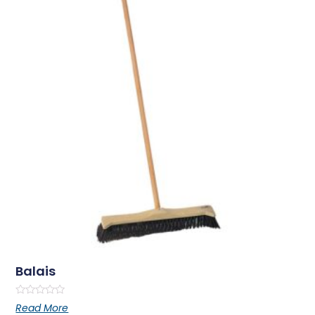
Balais
Rated
Read More
0