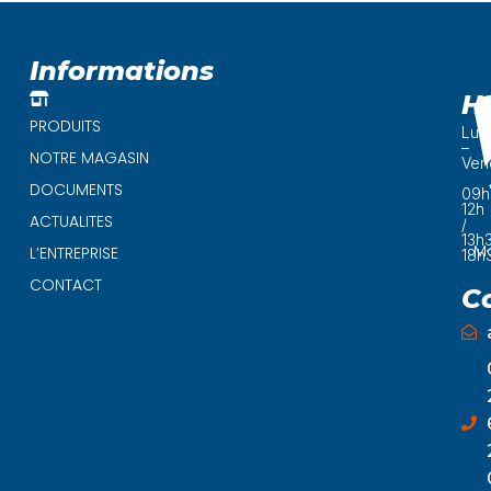
out
of
5
Informations
H
PRODUITS
Lun
–
NOTRE MAGASIN
Ven
DOCUMENTS
09h
12h
ACTUALITES
/
13h
Ma
L’ENTREPRISE
18h
CONTACT
C