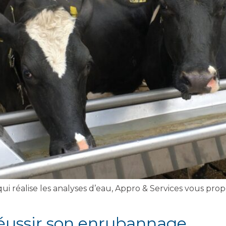
i réalise les analyses d’eau, Appro & Services vous prop
réussir son enrubannage