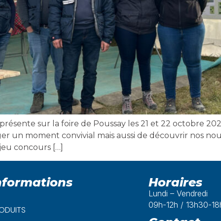
présente sur la foire de Poussay les 21 et 22 octobre 202
rtager un moment convivial mais aussi de découvrir nos 
jeu concours […]
nformations
Horaires
Lundi – Vendredi
09h-12h / 13h30-1
ODUITS